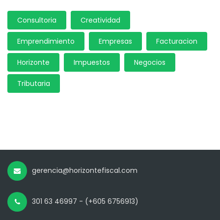
Consultoria
Creatividad
Emprendimiento
Empresas
Facturacion
Horizonte
Impuestos
Negocios
Tributaria
gerencia@horizontefiscal.com
301 63 46997 - (+605 6756913)